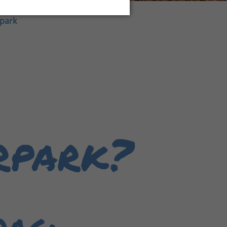
rpark
rpark?
rag: