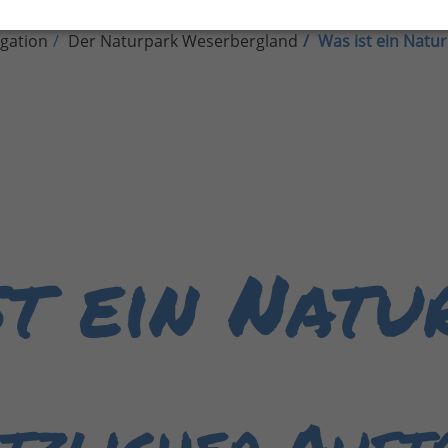
gation
Der Naturpark Weserbergland
Was ist ein Natu
st ein Natu
tzlicher Auft