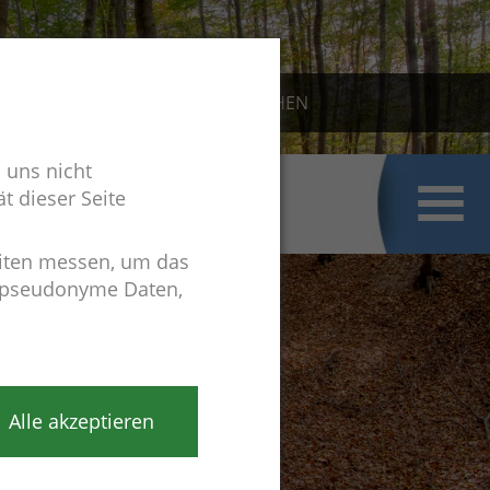
KONTAKT
 uns nicht
t dieser Seite
iten messen, um das
r pseudonyme Daten,
Alle akzeptieren