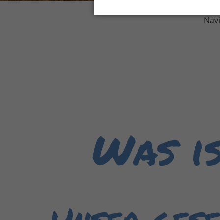
Navi
Was i
Unser gese