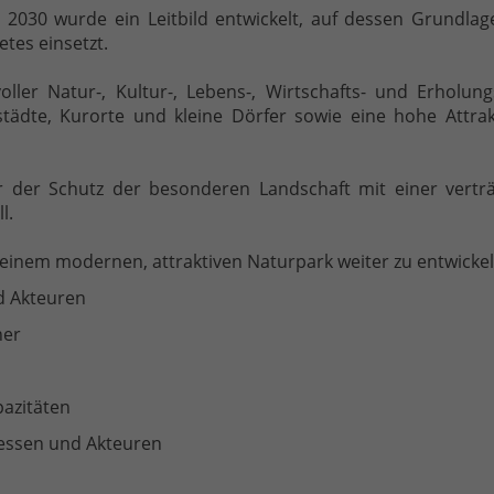
2030 wurde ein Leitbild entwickelt, auf dessen Grundlag
tes einsetzt.
ller Natur-, Kultur-, Lebens-, Wirtschafts- und Erholun
ädte, Kurorte und kleine Dörfer sowie eine hohe Attrakt
er der Schutz der besonderen Landschaft mit einer vert
l.
 einem modernen, attraktiven Naturpark weiter zu entwickel
d Akteuren
her
pazitäten
essen und Akteuren