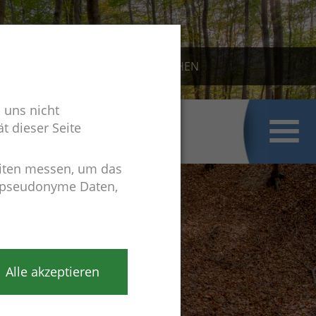
KONTAKT
 uns nicht
t dieser Seite
iten messen, um das
r pseudonyme Daten,
Alle akzeptieren