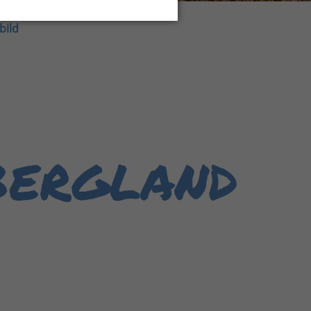
bild
ergland