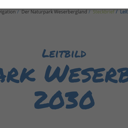
igation
Der Naturpark Weserbergland
Steckbrief
Leit
Leitbild
ark Weserb
2030