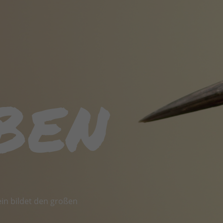
ben
lein bildet den großen