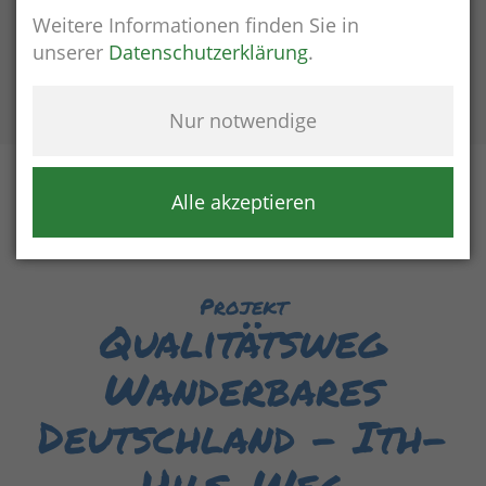
Weitere Informationen finden Sie in
unserer
Datenschutzerklärung
.
16 °C
8%
8 km/h
Nur notwendige
Alle akzeptieren
Projekt
Qualitätsweg
Wanderbares
Deutschland - Ith-
Hils-Weg