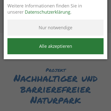
Weitere Informationen finden Sie in
unserer
Datenschutzerklärung
.
25 °C
6%
17 km/h
Nur notwendige
Alle akzeptieren
Projekt
Nachhaltiger und
barrierefreier
Naturpark